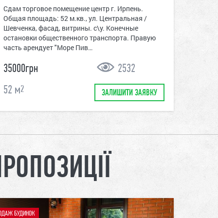
Сдам торговое помещение центр г. Ирпень.
Общая площадь: 52 м.кв., ул. Центральная /
Шевченка, фасад, витрины. с\у. Конечные
остановки общественного транспорта. Правую
часть арендует "Море Пив…
35000грн
2532
52
м
2
ЗАЛИШИТИ ЗАЯВКУ
ПРОПОЗИЦІЇ
ОДАЖ БУДИНОК