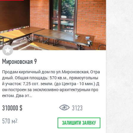
Мироновская 9
Продам кирпичный дом по ул.Мироновская, Отра
дный. Общая площадь: 570 кв.м., прямоугольны
й участок: 7,25 сот. земли. (до Центра - 10 мин.) Д
ом построен за эксклюзивно-архитектурным про
ектом. Два эт…
310000 $
3123
570
м
2
ЗАЛИШИТИ ЗАЯВКУ