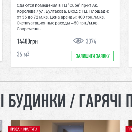
Сдаются помещения в ТЦ "Cube" пр-кт Ак.
Королева / ул. Булгакова. Вход с ТЦ. Площади:
от 36 до 72 м.кв. Цена аренды: 400 грн./м.кв.
Эксплуатационные раходы ~50 грн./м.кв.
Современны…
14400грн
3374
36
м
2
ЗАЛИШИТИ ЗАЯВКУ
І БУДИНКИ / ГАРЯЧІ 
ПРОДАЖ КВАРТИРА
ПР