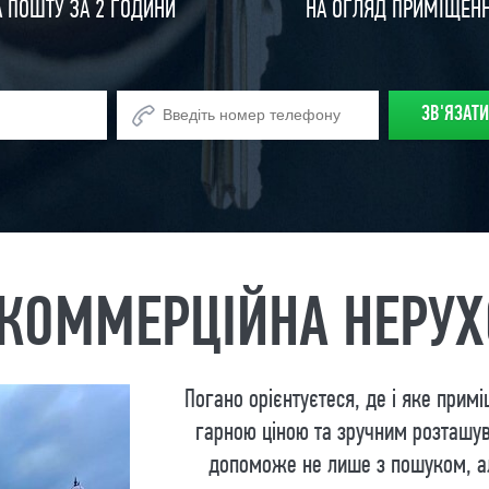
А ПОШТУ ЗА 2 ГОДИНИ
НА ОГЛЯД ПРИМІЩЕН
КОММЕРЦІЙНА НЕРУХ
Погано орієнтуєтеся, де і яке прим
гарною ціною та зручним розташу
допоможе не лише з пошуком, ал