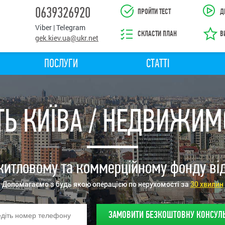
0639326920
ПРОЙТИ ТЕСТ
Д
Viber | Telegram
СКЛАСТИ ПЛАН
В
gek.kiev.ua@ukr.net
ПОСЛУГИ
СТАТТІ
ТЬ КИЇВА / НЕДВИЖИМ
итловому та коммерційному фонду від
Допомагаємо з будь якою операцією по нерухомості за
30 хвилин