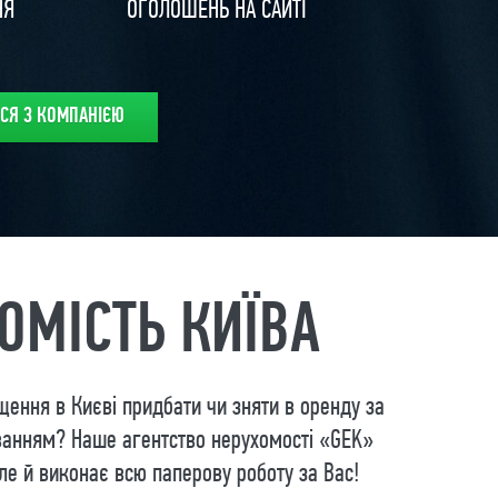
НЯ
ОГОЛОШЕНЬ НА САЙТІ
ОМІСТЬ КИЇВА
іщення в Києві придбати чи зняти в оренду за
ванням? Наше агентство нерухомості «GEK»
е й виконає всю паперову роботу за Вас!