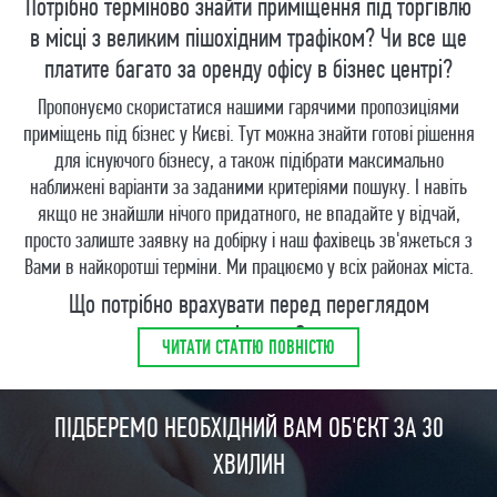
Потрібно терміново знайти приміщення під торгівлю
в місці з великим пішохідним трафіком? Чи все ще
платите багато за оренду офісу в бізнес центрі?
Пропонуємо скористатися нашими гарячими пропозиціями
приміщень під бізнес у Києві. Тут можна знайти готові рішення
для існуючого бізнесу, а також підібрати максимально
наближені варіанти за заданими критеріями пошуку. І навіть
якщо не знайшли нічого придатного, не впадайте у відчай,
просто залиште заявку на добірку і наш фахівець зв'яжеться з
Вами в найкоротші терміни. Ми працюємо у всіх районах міста.
Що потрібно врахувати перед переглядом
приміщення?
ЧИТАТИ СТАТТЮ ПОВНІСТЮ
Бажано визначитися із розташуванням.
Якщо потрібен максимальний пішохідний трафік, варто
ПІДБЕРЕМО НЕОБХІДНИЙ ВАМ ОБ'ЄКТ ЗА 30
звернути увагу на центральну частину міста, станції метро, ​​
ХВИЛИН
великі торгово-розважальні центри, вокзали і площі.