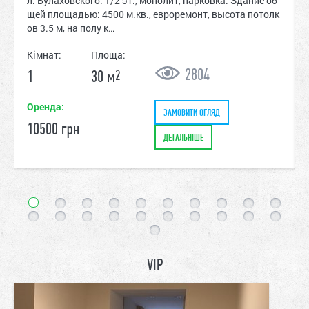
л. Булаховского. 1/2 эт., монолит, парковка. Здание об
щей площадью: 4500 м.кв., евроремонт, высота потолк
ов 3.5 м, на полу к…
Кімнат:
Площа:
2804
1
30 м
2
Оренда:
ЗАМОВИТИ ОГЛЯД
10500 грн
ДЕТАЛЬНІШЕ
VIP