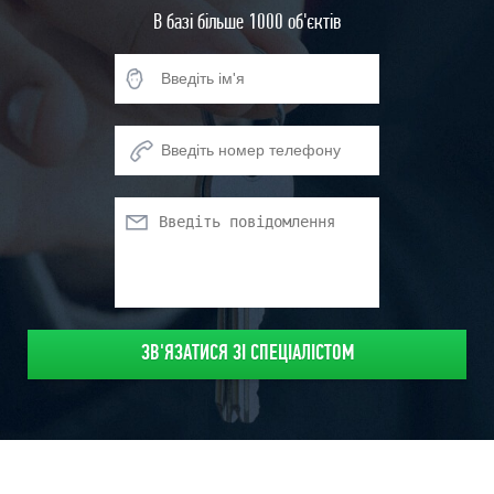
Коли клієнти із вулиці не головне.
В базі більше 1000 об'єктів
У такому разі вибір сприятливого спального району із зручною
транспортною розв'язкою не залишайте поза увагою. Існуючим
клієнтам буде комфортніше добиратися до Вас, якщо це не на
околиці міста і повірте, що їхня пунктуальність лише
збільшуватиметься від зручності транспортної розв'язки.
Гонитва за дешевизною
.
Якщо все вище сказане не ставитиметься до Вашої справи, то
стан приміщення та його двір завжди відіграють вкрай
важливу роль у прийнятті остаточного рішення. У гонитві за
низькою ціною часто доводиться стикатися з деякими
нюансами: висока вартість комунальних платежів, відсутність
деяких комунікацій, можливі проблеми з сусідами при певних
сферах діяльності, обмеження електромережі, стан без
ремонту, слабке опалення, дуже не презентабельний вхід у
двір чи будинок , Це всього частина пунктів, які на перших
етапах пошуку не завжди виявляються.
З усіх питань з пошуком комерційних приміщень можна