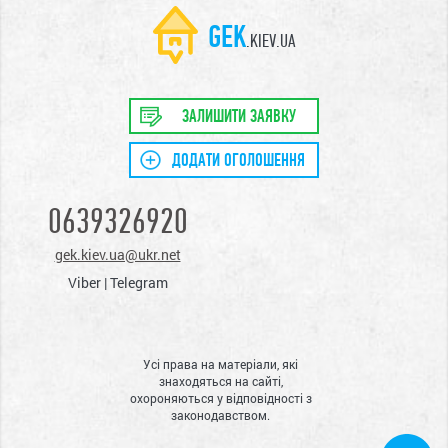
GEK
.KIEV.UA
ЗАЛИШИТИ ЗАЯВКУ
ДОДАТИ ОГОЛОШЕННЯ
0639326920
gek.kiev.ua@ukr.net
Viber | Telegram
Усі права на матеріали, які
знаходяться на сайті,
охороняються у відповідності з
законодавством.