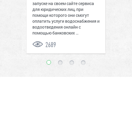
из тарифа
запуске на своем сайте сервиса
нтов при
воду и вы
для юридических лиц, при
Напомним,
строкой. 
помощи которого они смогут
зывать у
законом (
оплатить услуги водоснабжения и
тепла и в
водоотведения онлайн с
еперь э…
…
помощью банковских …
50
2689