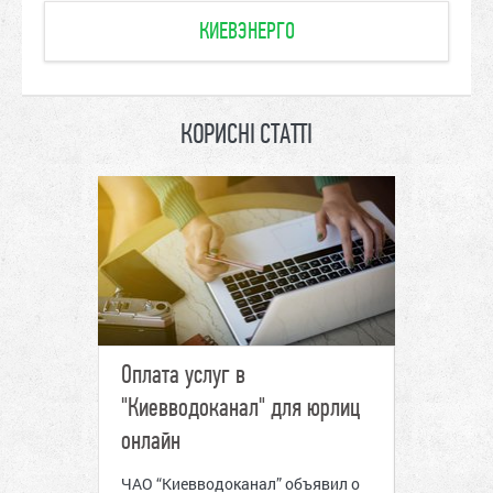
КИЕВЭНЕРГО
КОРИСНІ СТАТТІ
а
Оплата услуг в
Новая е
к
"Киевводоканал" для юрлиц
строка в
онлайн
Плату за 
и
общедомо
ЧАО “Киевводоканал” объявил о