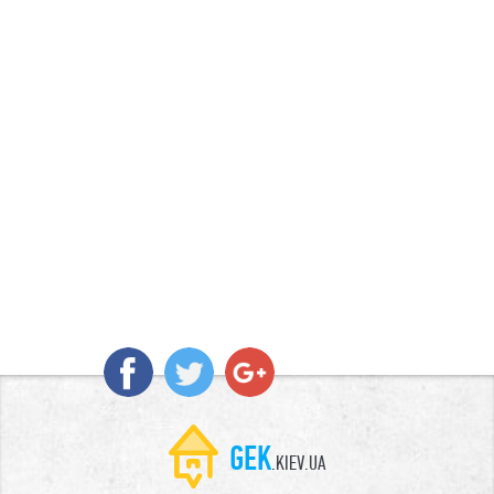
GEK
.KIEV.UA