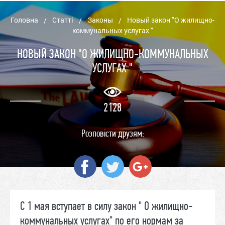
Головна
Статті
Законы
Новый закон "О жилищно-
/
/
/
коммунальных услугах "
НОВЫЙ ЗАКОН "О ЖИЛИЩНО-КОММУНАЛЬНЫХ
УСЛУГАХ "
2128
Розповісти друзям:
С 1 мая вступает в силу закон " О жилищно-
коммунальных услугах" по его нормам за