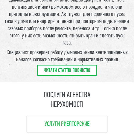
дымоходы в письменном виде выдав документ (Акт), что с
вентиляцией и(или) дымоходом все в порядке, и что они
пригодны к эксплуатации.
Акт нужен для первичного пуска
газа в доме или квартире, а также при повторном подключении
газовых приборов после ремонта, переноса и тд. Только после
этого, у них есть возможность открыть кран и сделать пуск
газа.
Специалист проверяет работу дымовых и/или вентиляционных
каналов согласно требований и нормативных правил
безопасности систем газоснабжения Украины и если каналы
ЧИТАТИ СТАТТЮ ПОВНІСТЮ
прошли проверку на целостность, герметичность, проходимость
и эффективно работают на отток воздуха из помещения, то мы
выписываем Вам акт, который вы предъявляете
ПОСЛУГИ АГЕНСТВА
представителям газовой службы или любой другой службе,
которой он необходим.
НЕРУХОМОСТІ
Что мы предоставляем:
• Диагностику (обследование) вентиляции и дымохода
УСЛУГИ РИЕЛТОРСКИЕ
инструментальным методом, после которой Вы точно будете