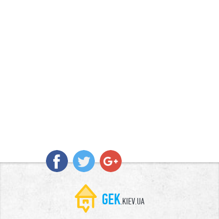
GEK
.KIEV.UA