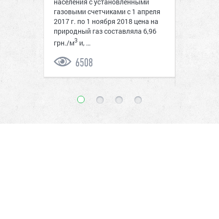
населения с установленными
централи
 и
газовыми счетчиками с 1 апреля
теплоснаб
мые
2017 г. по 1 ноября 2018 цена на
25 октябр
ы может
природный газ составляла 6,96
около 10 
отопитель
3
грн./м
и, …
сдержива
6508
20