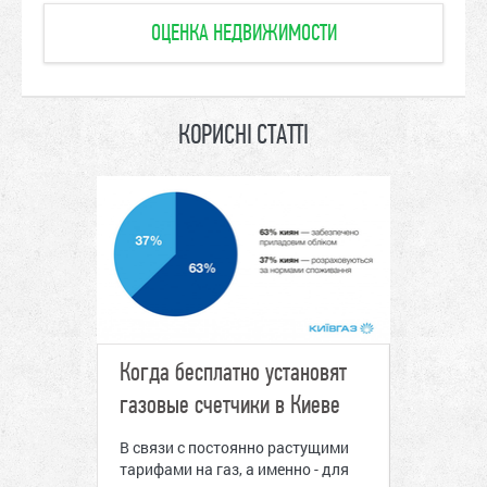
ОЦЕНКА НЕДВИЖИМОСТИ
КОРИСНІ СТАТТІ
иеве
Когда бесплатно установят
Отопите
газовые счетчики в Киеве
2020
в Киеве
о счета за
В связи с постоянно растущими
Отопитель
атья
тарифами на газ, а именно - для
жилищног